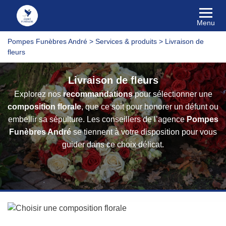
Menu
Pompes Funèbres André
>
Services & produits
>
Livraison de
fleurs
Livraison de fleurs
Explorez nos
recommandations
pour sélectionner une
composition florale
, que ce soit pour honorer un défunt ou
embellir sa sépulture. Les conseillers de l’agence
Pompes
Funèbres André
se tiennent à votre disposition pour vous
guider dans ce choix délicat.