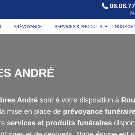
06.08.77
24
S
PRÉVOYANCE
SERVICES & PRODUITS
NOS AGE
ES ANDRÉ
bres André
sont à votre disposition à
Rou
la mise en place de
prévoyance funérair
ers
services et produits funéraires
dispon
urnes et de cercueils. Notre équipe est di