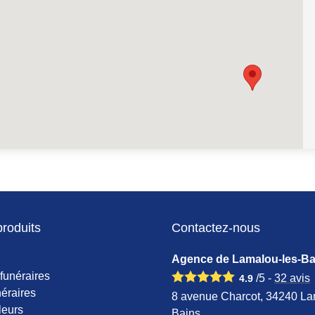
produits
Contactez-nous
Agence de Lamalou-les-Ba
funéraires
/5 -
32
avis
4.9
éraires
8 avenue Charcot, 34240 La
leurs
Bains