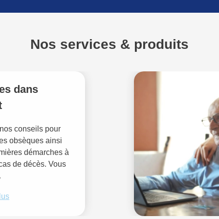
Nos services & produits
es dans
t
nos conseils pour
des obsèques ainsi
emières démarches à
 cas de décès. Vous
…
lus