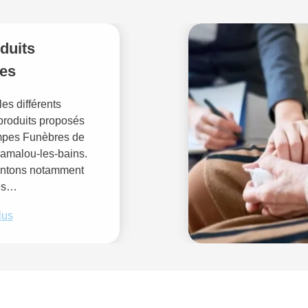
duits
res
es différents
produits proposés
mpes Funèbres de
Lamalou-les-bains.
ntons notamment
es…
lus