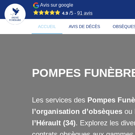
Avis sur google
/5 -
91
avis
4.9
ACCUEIL
AVIS DE DÉCÈS
OBSÈQUE
POMPES FUNÈBR
Les services des
Pompes Funè
l’organisation d’obsèques
ou 
l’Hérault (34)
. Explorez les div
contrats obsèques aux gammes d’