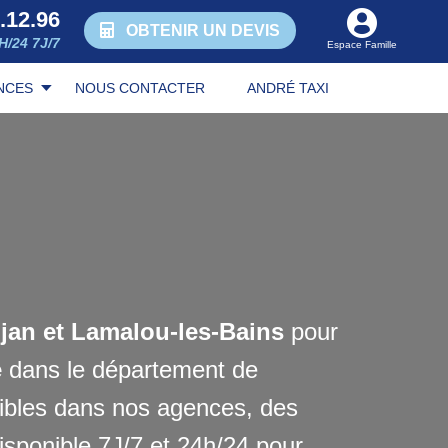
.12.96
OBTENIR UN DEVIS
H/24 7J/7
Espace Famille
NCES
NOUS CONTACTER
ANDRÉ TAXI
jan et Lamalou-les-Bains
pour
e
dans le département de
ibles dans nos agences, des
sponible 7J/7 et 24h/24 pour