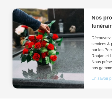
Nos pro
funérai
Découvrez l
services & 
par les Po
Roujan et 
Nous prése
nos gamm
En savoir p