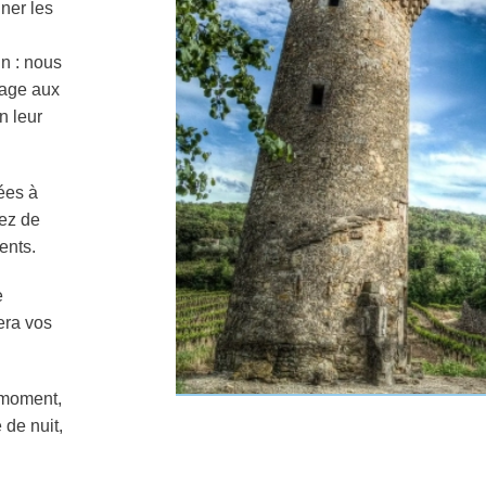
ner les
in : nous
mage aux
n leur
ées à
iez de
ents.
e
era vos
 moment,
de nuit,