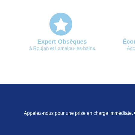
Expert Obsèques
Écou
à Roujan et Lamalou-les-bains
Acc
Appelez-nous pour une prise en charge immédiate. Ce