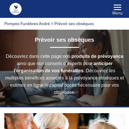
Menu
Pompes Funèbres André
>
Prévoir ses obsèques
Prévoir ses obsèques
Découvrez dans cette page nos
produits de prévoyance
ainsi que nos conseils d’experts pour
anticiper
l’organisation de vos funérailles
. Découvrez les
multiples bénéfices associés à la prévoyance obsèques et
estimez en ligne le capital décès nécessaire pour vos
obsèques.