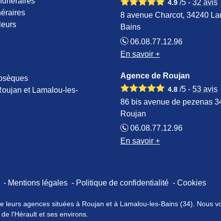
funéraires
/5 -
32
avis
4.9
éraires
8 avenue Charcot, 34240 La
leurs
Bains
06.08.77.12.96
En savoir +
Agence de Roujan
obsèques
/5 -
53
avis
4.8
oujan et Lamalou-les-
86 bis avenue de pezenas 
Roujan
06.08.77.12.96
En savoir +
s
Mentions légales
Politique de confidentialité
Cookies
 leurs agences situées à Roujan et à Lamalou-les-Bains (34). Nous vou
de l'Hérault et ses environs.