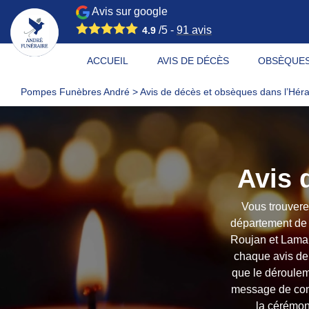
Avis sur google
/5 -
91
avis
4.9
ACCUEIL
AVIS DE DÉCÈS
OBSÈQUE
Pompes Funèbres André
>
Avis de décès et obsèques dans l’Héra
Avis 
Vous trouvere
département de 
Roujan et Lamalo
chaque avis de 
que le déroule
message de condo
la cérémon