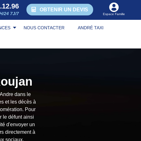
.12.96
OBTENIR UN DEVIS
H/24 7J/7
Espace Famille
NCES
NOUS CONTACTER
ANDRÉ TAXI
Roujan
 Andre dans le
s et les décès à
glomération. Pour
 le défunt ainsi
té d'envoyer un
urs directement à
ux sociaux.