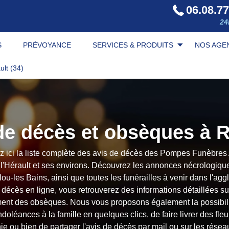
06.08.77
24
S
PRÉVOYANCE
SERVICES & PRODUITS
NOS AGE
ult (34)
de décès et obsèques à 
z ici la liste complète des avis de décès des Pompes Funèbres
l'Hérault et ses environs. Découvrez les annonces nécrologique
u-les Bains, ainsi que toutes les funérailles à venir dans l'ag
décès en ligne, vous retrouverez des informations détaillées sur
ment des obsèques. Nous vous proposons également la possibili
léances à la famille en quelques clics, de faire livrer des fle
ie ou bien de partager l'avis de décès par mail ou sur les résea