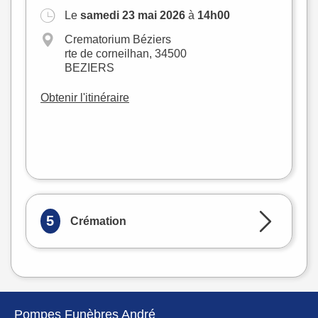
Le
samedi 23 mai 2026
à
14h00
+
Crematorium Béziers
−
rte de corneilhan, 34500
BEZIERS
Obtenir l'itinéraire
Leaflet
|
©
OpenStreetMap
5
Crémation
Pompes Funèbres André