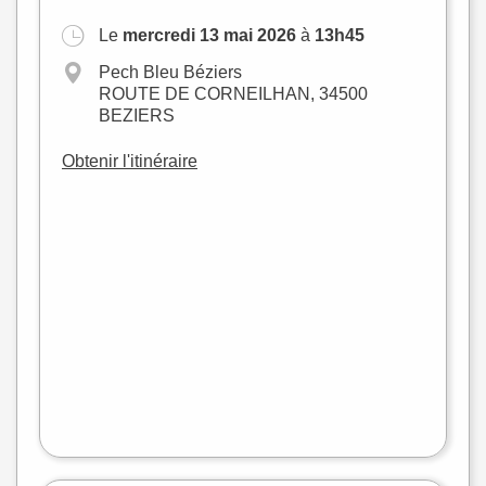
Le
mercredi 13 mai 2026
à
13h45
Pech Bleu Béziers
ROUTE DE CORNEILHAN, 34500
BEZIERS
Obtenir l'itinéraire
+
−
flet
|
©
treetMap