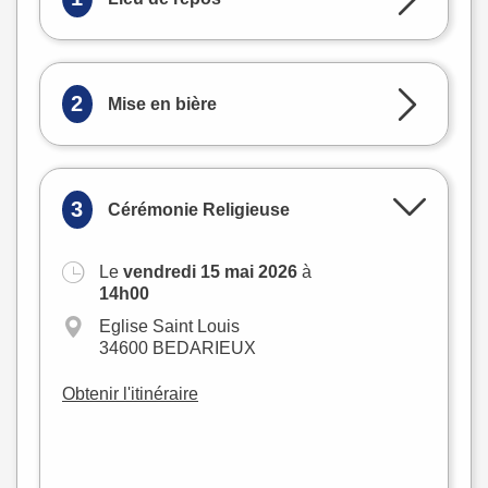
2
Mise en bière
3
Cérémonie Religieuse
Le
vendredi 15 mai 2026
à
+
14h00
−
Eglise Saint Louis
34600 BEDARIEUX
Obtenir l'itinéraire
Leaflet
|
©